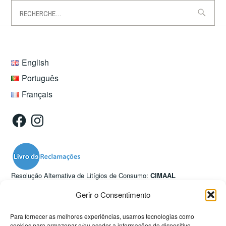
Rechercher :
English
Português
Français
Facebook
Instagram
Resolução Alternativa de Litígios de Consumo:
CIMAAL
Avª. 5 de Outubro, nº. 55, R/C Dtº., 8000-075 Faro
info@consumoalgarve.pt
·
consumoalgarve.pt
Gerir o Consentimento
Nova Vida
Para fornecer as melhores experiências, usamos tecnologias como
Rua Frei Joaquim de Loulé nº52, RC direita
cookies para armazenar e/ou aceder a informações do dispositivo.