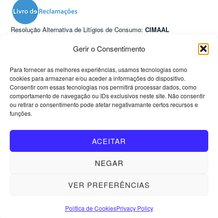
Resolução Alternativa de Litígios de Consumo:
CIMAAL
Avª. 5 de Outubro, nº. 55, R/C Dtº., 8000-075 Faro
info@consumoalgarve.pt
·
consumoalgarve.pt
Gerir o Consentimento
Nova Vida
Para fornecer as melhores experiências, usamos tecnologias como
Rua Frei Joaquim de Loulé nº52, RC direita
cookies para armazenar e/ou aceder a informações do dispositivo.
8100-579 Loulé, Portugal
Consentir com essas tecnologias nos permitirá processar dados, como
comportamento de navegação ou IDs exclusivos neste site. Não consentir
ou retirar o consentimento pode afetar negativamante certos recursos e
Tel:
+351 960 227 991
funções.
(chamada para rede móvel nacional)
Email:
novavidacervejeira@gmail.com
ACEITAR
Neuza Sermain, Empresária em Nome Individual (entreposário
individual) — NIF 243313926
NEGAR
Política de Privacidade
·
Termos e Condições
·
Política de
Devolução
VER PREFERÊNCIAS
Política de Cookies
Privacy Policy